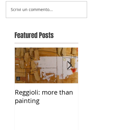
Scrivi un commento...
Featured Posts
Reggioli: more than
ALESSANDRO
painting
REGGIOLI THE
DREAM OF FLIGH